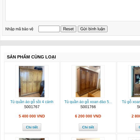
Nhập mã bảo vệ
SẢN PHẨM CÙNG LOẠI
Tủ quần áo gỗ sồi 4 cánh
Tủ quần áo gỗ xoan đào 5...
Tủ gỗ xoan
S001767
S001766
S
5 400 000 VND
6 200 000 VND
2 80
Chi tiết
Chi tiết