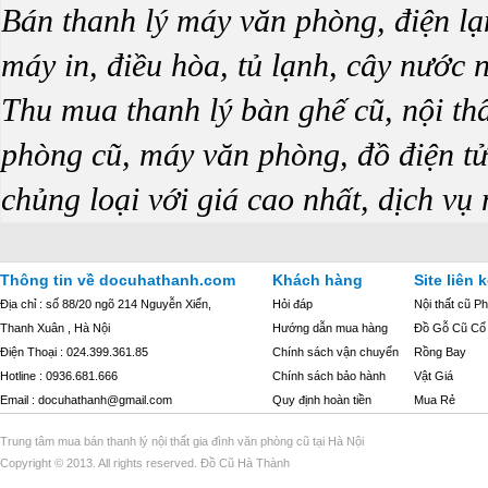
Bán thanh lý máy văn phòng, điện lạn
máy in, điều hòa, tủ lạnh, cây nước
Thu mua thanh lý bàn ghế cũ, nội thấ
phòng cũ, máy văn phòng, đồ điện tử 
chủng loại với giá cao nhất, dịch vụ
Thông tin về docuhathanh.com
Khách hàng
Site liên k
Địa chỉ : số 88/20 ngõ 214 Nguyễn Xiển,
Hỏi đáp
Nội thất cũ P
Thanh Xuân , Hà Nội
Hướng dẫn mua hàng
Đồ Gỗ Cũ Cổ
Điện Thoại : 024.399.361.85
Chính sách vận chuyển
Rồng Bay
Hotline : 0936.681.666
Chính sách bảo hành
Vật Giá
Email : docuhathanh@gmail.com
Quy định hoàn tiền
Mua Rẻ
Trung tâm mua bán thanh lý nội thất gia đình văn phòng cũ tại Hà Nội
Copyright © 2013. All rights reserved. Đồ Cũ Hà Thành