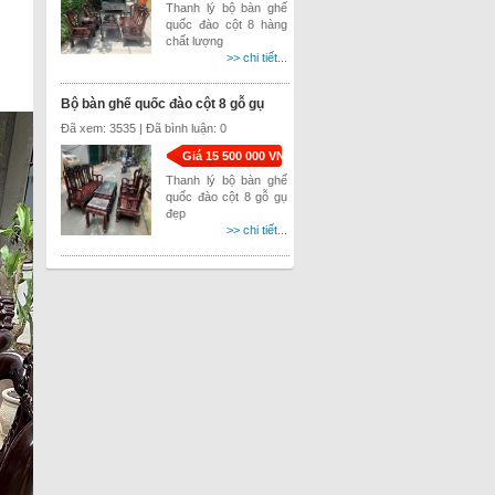
Thanh lý bộ bàn ghế
quốc đào cột 8 hàng
chất lượng
>> chi tiết...
Bộ bàn ghế quốc đào cột 8 gỗ gụ
Đã xem: 3535 | Đã bình luận: 0
Giá 15 500 000 VND
Thanh lý bộ bàn ghế
quốc đào cột 8 gỗ gụ
đẹp
>> chi tiết...