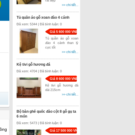
rất đẹp
>> chi tiết...
Tủ quần áo gỗ xoan đào 4 cánh
Đã xem: 5344 | Đã bình luận: 0
Giá 5 600 000 VND
Tủ quần áo gỗ xoan
đào 4 cánh than lý
cực tốt
>> chi tiết...
Kệ tivi gỗ hương đá
Đã xem: 4704 | Đã bình luận: 0
Giá 8 600 000 VND
Kệ tivi gỗ hương đá
dài 215cm
>> chi tiết...
Bộ bàn ghế quốc đào cột 8 gỗ gụ ta
6 món
Đã xem: 5473 | Đã bình luận: 0
Đồng
Giá 17 500 000 VND