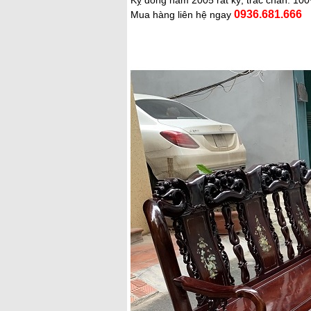
Kỵ đóng năm 2005 rất kỹ, trắc chắn. 10
0936.681.666
Mua hàng liên hệ ngay