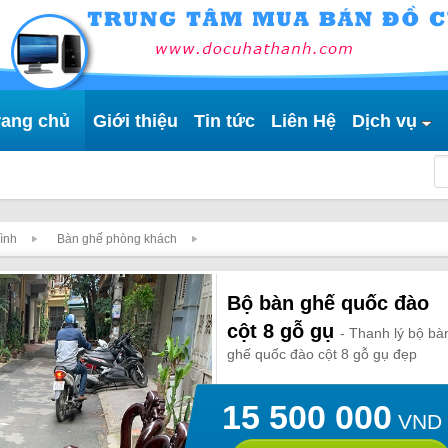
rang chủ
Giới thiệu
Tin tức
Liên Hệ
Dịch vụ
đình
Bàn ghế phòng khách
Bộ bàn ghế quốc đào
cột 8 gỗ gụ
- Thanh lý bộ bà
ghế quốc đào cột 8 gỗ gụ đẹp
15 500 000
VND
Đặt hàng