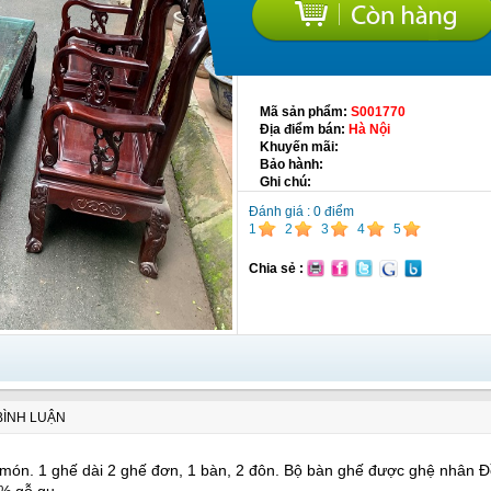
Mã sản phẩm:
S001770
Địa điểm bán:
Hà Nội
Khuyến mãi:
Bảo hành:
Ghi chú:
Đánh giá :
0
điểm
1
2
3
4
5
Chia sẻ :
BÌNH LUẬN
món. 1 ghế dài 2 ghế đơn, 1 bàn, 2 đôn. Bộ bàn ghế được ghệ nhân 