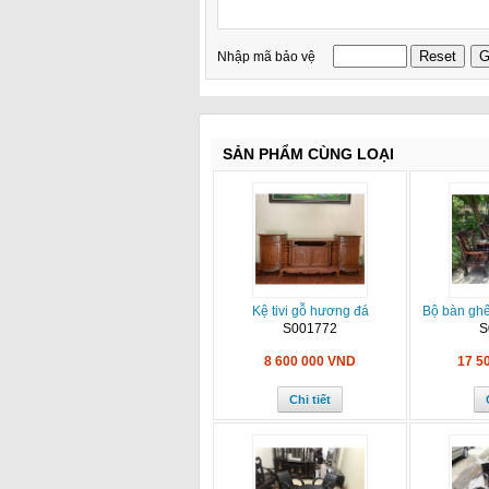
Nhập mã bảo vệ
SẢN PHẨM CÙNG LOẠI
Kệ tivi gỗ hương đá
Bộ bàn ghế 
S001772
S
8 600 000 VND
17 5
Chi tiết