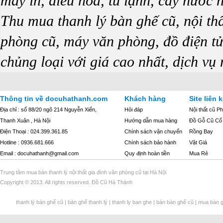
máy in, điều hòa, tủ lạnh, cây nước
Thu mua thanh lý bàn ghế cũ, nội thấ
phòng cũ, máy văn phòng, đồ điện tử 
chủng loại với giá cao nhất, dịch vụ
Thông tin về docuhathanh.com
Khách hàng
Site liên k
Địa chỉ : số 88/20 ngõ 214 Nguyễn Xiển,
Hỏi đáp
Nội thất cũ P
Thanh Xuân , Hà Nội
Hướng dẫn mua hàng
Đồ Gỗ Cũ Cổ
Điện Thoại : 024.399.361.85
Chính sách vận chuyển
Rồng Bay
Hotline : 0936.681.666
Chính sách bảo hành
Vật Giá
Email : docuhathanh@gmail.com
Quy định hoàn tiền
Mua Rẻ
Trung tâm mua bán thanh lý nội thất gia đình văn phòng cũ tại Hà Nội
Copyright © 2013. All rights reserved. Đồ Cũ Hà Thành
thanh lý bàn ghế cũ | bàn ghế thanh lý | thanh ly ban ghe | bán bàn ghế cũ | mua bàn ghế