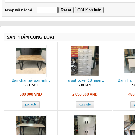
Nhập mã bảo vệ
SẢN PHẨM CÙNG LOẠI
Bàn chân sắt sơn tĩnh...
Tủ sắt locker 18 ngăn...
Bàn nhân v
S001501
S001478
S
600 000 VND
2 050 000 VND
480
Chi tiết
Chi tiết